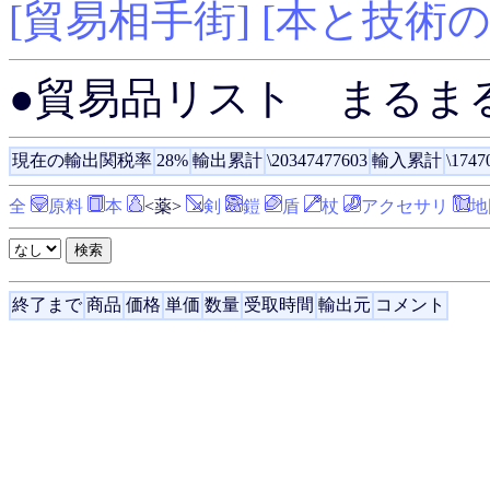
[貿易相手街]
[本と技術の
●貿易品リスト まるま
現在の輸出関税率
28%
輸出累計
\20347477603
輸入累計
\1747
全
原料
本
<薬>
剣
鎧
盾
杖
アクセサリ
地
終了まで
商品
価格
単価
数量
受取時間
輸出元
コメント