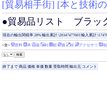
[貿易相手街]
[本と技術の
●貿易品リスト ブラッ
現在の輸出関税率
28%
輸出累計
\20347477603
輸入累計
\1747
<全>
原料
本
薬
剣
鎧
盾
杖
アクセサリ
地
終了まで
商品
価格
単価
数量
受取時間
輸出元
コメント