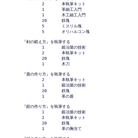
		2	本執筆キット

		1	革細工入門

		1	木工細工入門

		20	鉄塊

		5	ミスリル塊

		5	オリハルコン塊

	『剣の鍛え方』を執筆する

		1	鍛冶屋の技術	

		2	本執筆キット

		20	鉄塊

		1	木刀

	『盾の作り方』を執筆する

		2	本執筆キット

		1	鍛冶屋の技術

		20	鉄塊

		1	革の盾

	『鎧の作り方』を執筆する

		1	鍛冶屋の技術

		2	本執筆キット

		20	鉄塊

		1	革の胸当て
