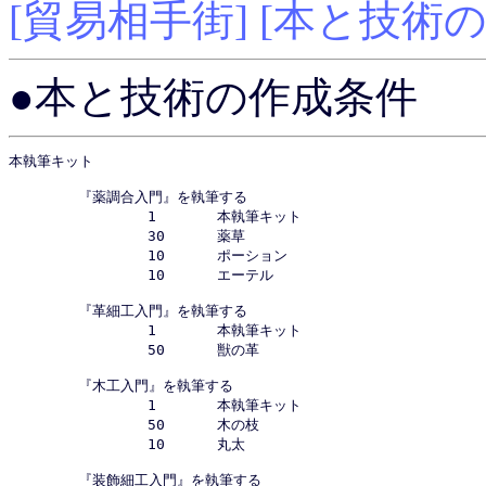
[貿易相手街]
[本と技術の
●本と技術の作成条件
本執筆キット	

	『薬調合入門』を執筆する					

		1	本執筆キット	

		30	薬草			

		10	ポーション		

		10	エーテル		

	『革細工入門』を執筆する

		1	本執筆キット

		50	獣の革

	『木工入門』を執筆する

		1	本執筆キット

		50	木の枝

		10	丸太

	『装飾細工入門』を執筆する
