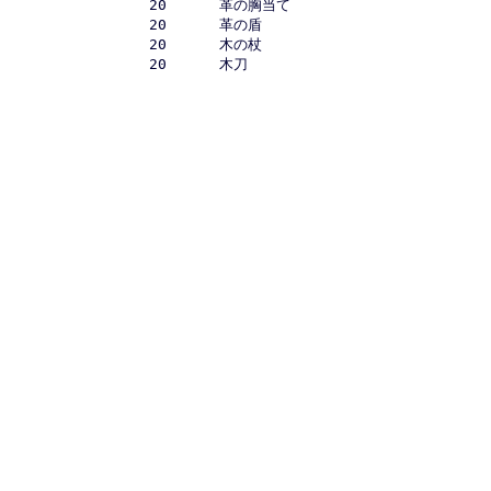
		20	革の胸当て

		20	革の盾

		20	木の杖

		20	木刀