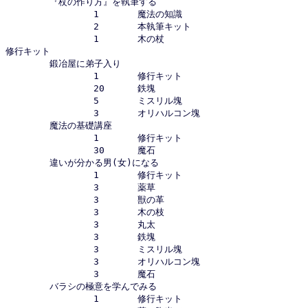
	『杖の作り方』を執筆する

		1	魔法の知識

		2	本執筆キット

		1	木の杖

修行キット

	鍛冶屋に弟子入り

		1	修行キット

		20	鉄塊

		5	ミスリル塊

		3	オリハルコン塊

	魔法の基礎講座

		1	修行キット

		30	魔石

	違いが分かる男(女)になる

		1	修行キット

		3	薬草

		3	獣の革

		3	木の枝

		3	丸太

		3	鉄塊

		3	ミスリル塊

		3	オリハルコン塊

		3	魔石

	バラシの極意を学んでみる

		1	修行キット
